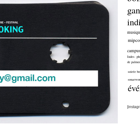
gan
ind
musiqu
mipc
campu
Indes
ph
de palme
soirée b
sonarwor
évé
[instag