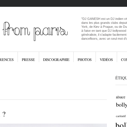
"DJ GANESH est un DJ indien vivan
dans les plus grands clubs depui
York, de Kiev à Prague, ou de D
à l'aise en tant que DJ bollywood
généraliste, il s'adapte facilemen
dancefloors, avec un seul mot d'
RENCES
PRESSE
DISCOGRAPHIE
PHOTOS
VIDÉOS
CO
ÉTIQ
alsace
boll
 ?
caritatif
bo