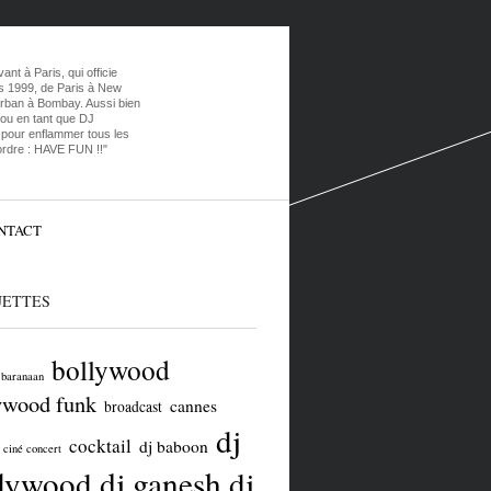
t à Paris, qui officie
s 1999, de Paris à New
urban à Bombay. Aussi bien
 ou en tant que DJ
t pour enflammer tous les
ordre : HAVE FUN !!"
NTACT
UETTES
bollywood
baranaan
ywood funk
cannes
broadcast
dj
cocktail
dj baboon
ciné concert
llywood
dj ganesh
dj