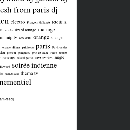
esh from paris
dj
ien
electro
fête de la
François Hollande
mariage
e
lizard lounge
hermès
orange
om
mip tv
orange
new delhi
paris
s
orange village
palaiseau
Pavillon des
uket
pioneer
pompidou
prix de diane
radio
rocher
single
r
rockcorps
roland garros
save my vinyl
soirée indienne
ollywood
thema tv
ks
soundcloud
nementiel
ram-feed]