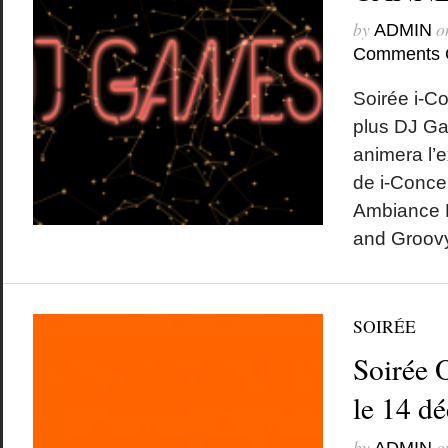
by
o
ADMIN
Comments 
Soirée i-C
plus DJ Ga
animera l’e
de i-Conce
Ambiance B
and Groo
SOIRÉE
Soirée 
le 14 d
by
o