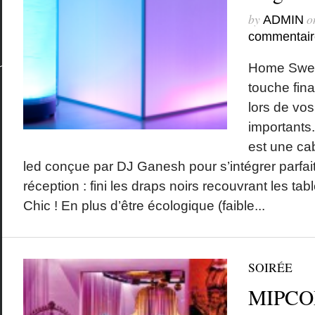
by
o
ADMIN
commentair
Home Sweet
touche fina
lors de vo
important
est une cab
led conçue par DJ Ganesh pour s’intégrer parfait
réception : fini les draps noirs recouvrant les tab
Chic ! En plus d’être écologique (faible...
SOIRÉE
MIPCO