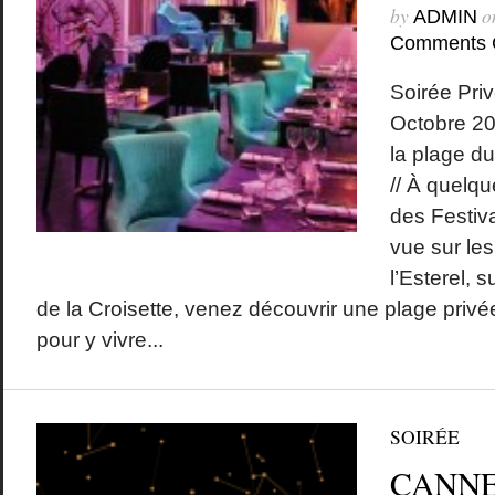
by
o
ADMIN
Comments 
Soirée Pri
Octobre 2
la plage d
// À quelq
des Festiv
vue sur les
l’Esterel, 
de la Croisette, venez découvrir une plage pri
pour y vivre...
SOIRÉE
CANNE