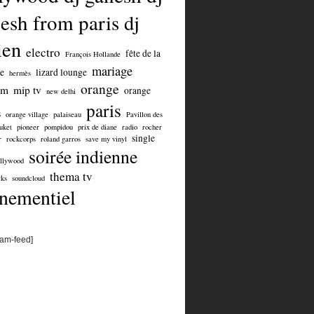
esh from paris
dj
ien
electro
fête de la
François Hollande
mariage
e
lizard lounge
hermès
orange
om
mip tv
orange
new delhi
paris
s
orange village
palaiseau
Pavillon des
uket
pioneer
pompidou
prix de diane
radio
rocher
single
r
rockcorps
roland garros
save my vinyl
soirée indienne
ollywood
thema tv
ks
soundcloud
nementiel
ram-feed]