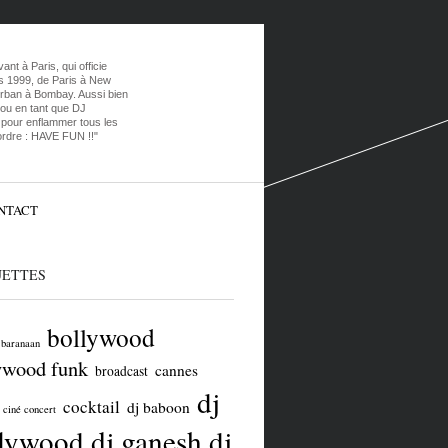
t à Paris, qui officie
s 1999, de Paris à New
urban à Bombay. Aussi bien
 ou en tant que DJ
t pour enflammer tous les
ordre : HAVE FUN !!"
NTACT
UETTES
bollywood
baranaan
ywood funk
cannes
broadcast
dj
cocktail
dj baboon
ciné concert
llywood
dj ganesh
dj