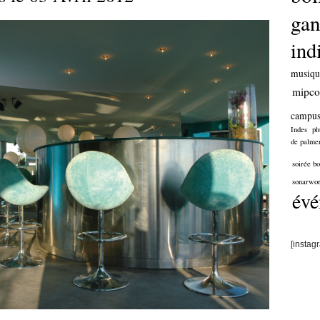
gan
ind
musiqu
mipc
campu
Indes
ph
de palme
soirée b
sonarwor
évé
[instag