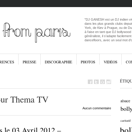
"DJ GANESH est un DJ indien vivan
dans les plus grands clubs depui
York, de Kiev à Prague, ou de D
à l'aise en tant que DJ bollywood
généraliste, il s'adapte facilemen
dancefloors, avec un seul mot d'
RENCES
PRESSE
DISCOGRAPHIE
PHOTOS
VIDÉOS
CO
ÉTIQ
our Thema TV
alsace
boll
Aucun commentaire
caritatif
bo
 le 03 Avril 2012 –